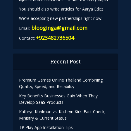
You should also write articles for Aarya Editz
We’re accepting new partnerships right now.
blooginga@gmail.com
Email:
+923482736504
Contact:
Recent Post
Premium Games Online Thailand Combining
Quality, Speed, and Reliability
Key Benefits Businesses Gain When They
Develop SaaS Products
Kathryn Kuhlman vs. Kathryn Kirk: Fact Check,
Ministry & Current Status
TP Play App Installation Tips