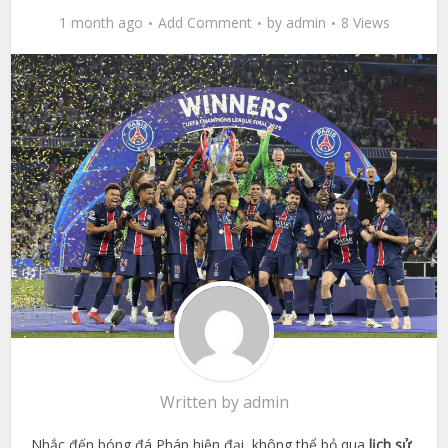
1 month ago
Add Comment
by
admin
8 Views
Written by
admin
Nhắc đến bóng đá Pháp hiện đại, không thể bỏ qua
lịch sử