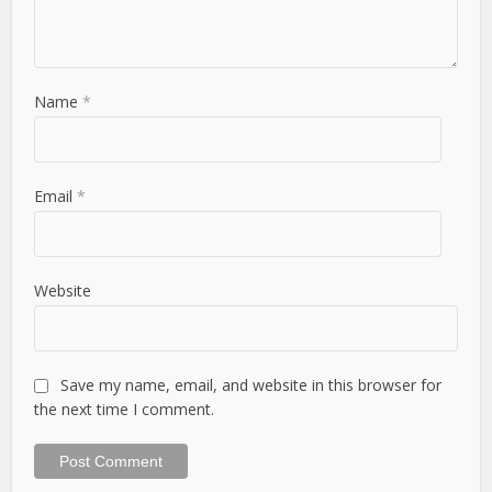
Name
*
Email
*
Website
Save my name, email, and website in this browser for
the next time I comment.