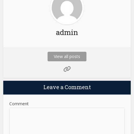
admin
View all posts
Leave a Comment
Comment