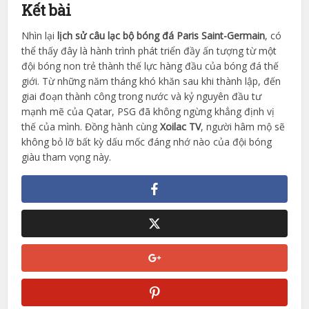
Kết bài
Nhìn lại
lịch sử câu lạc bộ bóng đá Paris Saint-Germain
, có
thể thấy đây là hành trình phát triển đầy ấn tượng từ một
đội bóng non trẻ thành thế lực hàng đầu của bóng đá thế
giới. Từ những năm tháng khó khăn sau khi thành lập, đến
giai đoạn thành công trong nước và kỷ nguyên đầu tư
mạnh mẽ của Qatar, PSG đã không ngừng khẳng định vị
thế của mình. Đồng hành cùng
Xoilac TV
, người hâm mộ sẽ
không bỏ lỡ bất kỳ dấu mốc đáng nhớ nào của đội bóng
giàu tham vọng này.