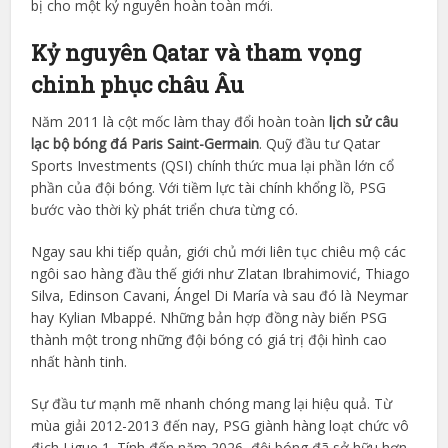
bị cho một kỷ nguyên hoàn toàn mới.
Kỷ nguyên Qatar và tham vọng
chinh phục châu Âu
Năm 2011 là cột mốc làm thay đổi hoàn toàn
lịch sử câu
lạc bộ bóng đá Paris Saint-Germain
. Quỹ đầu tư Qatar
Sports Investments (QSI) chính thức mua lại phần lớn cổ
phần của đội bóng. Với tiềm lực tài chính khổng lồ, PSG
bước vào thời kỳ phát triển chưa từng có.
Ngay sau khi tiếp quản, giới chủ mới liên tục chiêu mộ các
ngôi sao hàng đầu thế giới như Zlatan Ibrahimović, Thiago
Silva, Edinson Cavani, Ángel Di María và sau đó là Neymar
hay Kylian Mbappé. Những bản hợp đồng này biến PSG
thành một trong những đội bóng có giá trị đội hình cao
nhất hành tinh.
Sự đầu tư mạnh mẽ nhanh chóng mang lại hiệu quả. Từ
mùa giải 2012-2013 đến nay, PSG giành hàng loạt chức vô
địch Ligue 1. Tính đến năm 2026, đội bóng đã sở hữu hơn