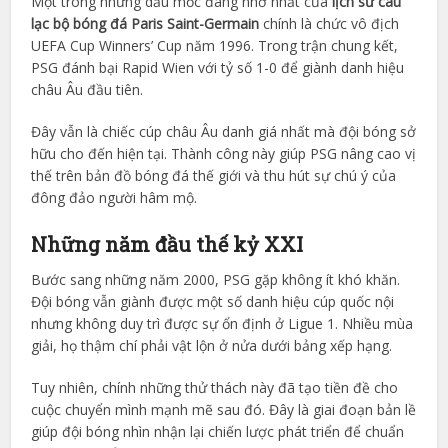
Một trong những dấu mốc đáng nhớ nhất của
lịch sử câu
lạc bộ bóng đá Paris Saint-Germain
chính là chức vô địch
UEFA Cup Winners’ Cup năm 1996. Trong trận chung kết,
PSG đánh bại Rapid Wien với tỷ số 1-0 để giành danh hiệu
châu Âu đầu tiên.
Đây vẫn là chiếc cúp châu Âu danh giá nhất mà đội bóng sở
hữu cho đến hiện tại. Thành công này giúp PSG nâng cao vị
thế trên bản đồ bóng đá thế giới và thu hút sự chú ý của
đông đảo người hâm mộ.
Những năm đầu thế kỷ XXI
Bước sang những năm 2000, PSG gặp không ít khó khăn.
Đội bóng vẫn giành được một số danh hiệu cúp quốc nội
nhưng không duy trì được sự ổn định ở Ligue 1. Nhiều mùa
giải, họ thậm chí phải vật lộn ở nửa dưới bảng xếp hạng.
Tuy nhiên, chính những thử thách này đã tạo tiền đề cho
cuộc chuyển mình mạnh mẽ sau đó. Đây là giai đoạn bản lề
giúp đội bóng nhìn nhận lại chiến lược phát triển để chuẩn