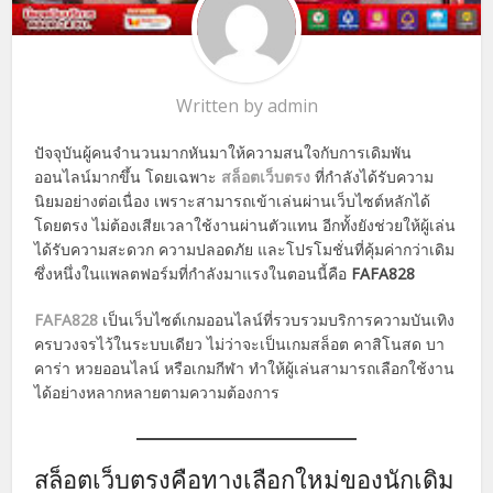
Written by
admin
ปัจจุบันผู้คนจำนวนมากหันมาให้ความสนใจกับการเดิมพัน
ออนไลน์มากขึ้น โดยเฉพาะ
สล็อตเว็บตรง
ที่กำลังได้รับความ
นิยมอย่างต่อเนื่อง เพราะสามารถเข้าเล่นผ่านเว็บไซต์หลักได้
โดยตรง ไม่ต้องเสียเวลาใช้งานผ่านตัวแทน อีกทั้งยังช่วยให้ผู้เล่น
ได้รับความสะดวก ความปลอดภัย และโปรโมชั่นที่คุ้มค่ากว่าเดิม
ซึ่งหนึ่งในแพลตฟอร์มที่กำลังมาแรงในตอนนี้คือ
FAFA828
FAFA828
เป็นเว็บไซต์เกมออนไลน์ที่รวบรวมบริการความบันเทิง
ครบวงจรไว้ในระบบเดียว ไม่ว่าจะเป็นเกมสล็อต คาสิโนสด บา
คาร่า หวยออนไลน์ หรือเกมกีฬา ทำให้ผู้เล่นสามารถเลือกใช้งาน
ได้อย่างหลากหลายตามความต้องการ
สล็อตเว็บตรงคือทางเลือกใหม่ของนักเดิม