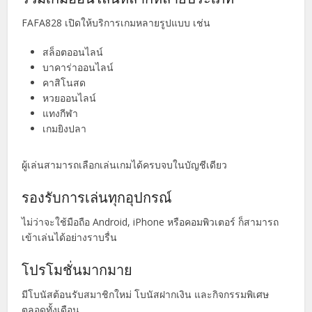
FAFA828 เปิดให้บริการเกมหลายรูปแบบ เช่น
สล็อตออนไลน์
บาคาร่าออนไลน์
คาสิโนสด
หวยออนไลน์
แทงกีฬา
เกมยิงปลา
ผู้เล่นสามารถเลือกเล่นเกมได้ครบจบในบัญชีเดียว
รองรับการเล่นทุกอุปกรณ์
ไม่ว่าจะใช้มือถือ Android, iPhone หรือคอมพิวเตอร์ ก็สามารถ
เข้าเล่นได้อย่างราบรื่น
โปรโมชั่นมากมาย
มีโบนัสต้อนรับสมาชิกใหม่ โบนัสฝากเงิน และกิจกรรมพิเศษ
ตลอดทั้งเดือน