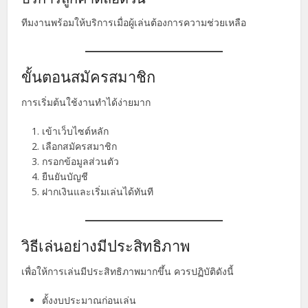
ทีมงานพร้อมให้บริการเมื่อผู้เล่นต้องการความช่วยเหลือ
ขั้นตอนสมัครสมาชิก
การเริ่มต้นใช้งานทำได้ง่ายมาก
เข้าเว็บไซต์หลัก
เลือกสมัครสมาชิก
กรอกข้อมูลส่วนตัว
ยืนยันบัญชี
ฝากเงินและเริ่มเล่นได้ทันที
วิธีเล่นอย่างมีประสิทธิภาพ
เพื่อให้การเล่นมีประสิทธิภาพมากขึ้น ควรปฏิบัติดังนี้
ตั้งงบประมาณก่อนเล่น