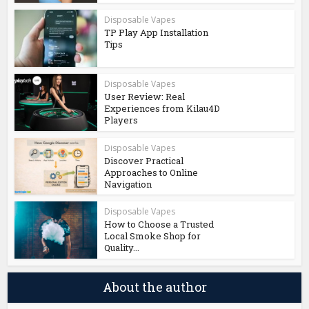
Disposable Vapes
TP Play App Installation
Tips
Disposable Vapes
User Review: Real
Experiences from Kilau4D
Players
Disposable Vapes
Discover Practical
Approaches to Online
Navigation
Disposable Vapes
How to Choose a Trusted
Local Smoke Shop for
Quality...
About the author