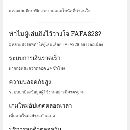
แต่ละเกมมีกราฟิกสวยงามและโบนัสที่น่าสนใจ
ทำไมผู้เล่นถึงไว้วางใจ FAFA828?
มีหลายปัจจัยที่ทำให้ผู้เล่นเลือก FAFA828 อย่างต่อเนื่อง
ระบบการเงินรวดเร็ว
ฝากถอนสะดวกตลอด 24 ชั่วโมง
ความปลอดภัยสูง
ระบบปกป้องข้อมูลผู้ใช้งานอย่างมีมาตรฐาน
เกมใหม่อัปเดตตลอดเวลา
เพิ่มเกมใหม่อย่างสม่ำเสมอ
บริการลูกค้าตลอดวัน