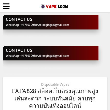
CONTACT US
WhatsApp
+44 7869 705842
blooginga@gmail.com
BLOOGINGA
CONTACT US
WhatsApp
+44 7869 705842
blooginga@gmail.com
BLOOGINGA
Disposable Vapes
FAFA828 สล็อตเว็บตรงคุณภาพสูง
เล่นสะดวก ระบบทันสมัย ครบทุก
ความบันเทิงออนไลน์