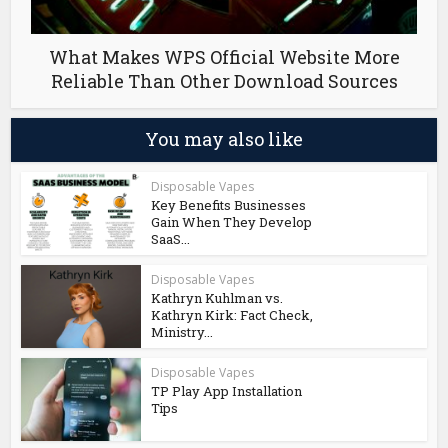
What Makes WPS Official Website More
Reliable Than Other Download Sources
You may also like
Disposable Vapes
Key Benefits Businesses
Gain When They Develop
SaaS...
Disposable Vapes
Kathryn Kuhlman vs.
Kathryn Kirk: Fact Check,
Ministry...
Disposable Vapes
TP Play App Installation
Tips