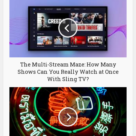
The Multi-Stream Maze: How Many
Shows Can You Really Watch at Once
With Sling TV?