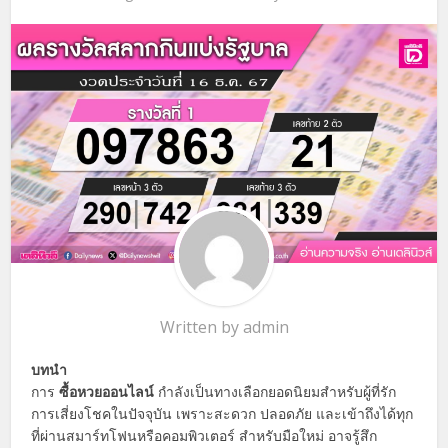
Written by
admin
บทนำ
การ
ซื้อหวยออนไลน์
กำลังเป็นทางเลือกยอดนิยมสำหรับผู้ที่รัก
การเสี่ยงโชคในปัจจุบัน เพราะสะดวก ปลอดภัย และเข้าถึงได้ทุก
ที่ผ่านสมาร์ทโฟนหรือคอมพิวเตอร์ สำหรับมือใหม่ อาจรู้สึก