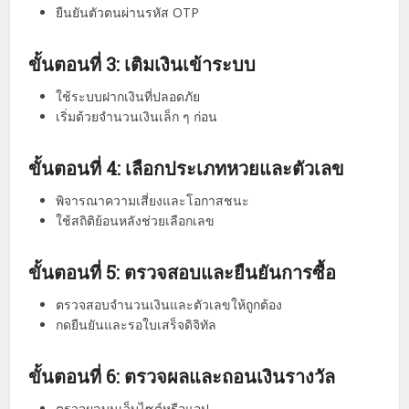
ยืนยันตัวตนผ่านรหัส OTP
ขั้นตอนที่ 3: เติมเงินเข้าระบบ
ใช้ระบบฝากเงินที่ปลอดภัย
เริ่มด้วยจำนวนเงินเล็ก ๆ ก่อน
ขั้นตอนที่ 4: เลือกประเภทหวยและตัวเลข
พิจารณาความเสี่ยงและโอกาสชนะ
ใช้สถิติย้อนหลังช่วยเลือกเลข
ขั้นตอนที่ 5: ตรวจสอบและยืนยันการซื้อ
ตรวจสอบจำนวนเงินและตัวเลขให้ถูกต้อง
กดยืนยันและรอใบเสร็จดิจิทัล
ขั้นตอนที่ 6: ตรวจผลและถอนเงินรางวัล
ตรวจผลบนเว็บไซต์หรือแอป