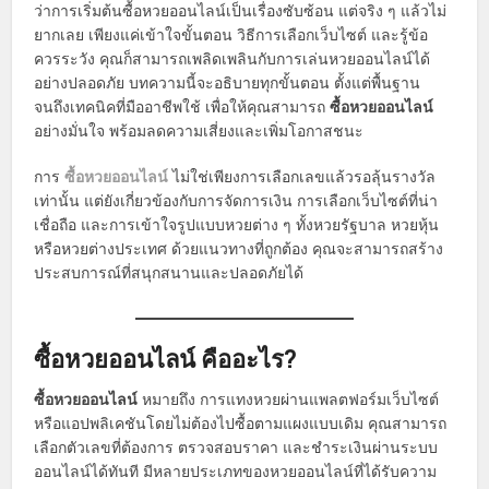
ว่าการเริ่มต้นซื้อหวยออนไลน์เป็นเรื่องซับซ้อน แต่จริง ๆ แล้วไม่
ยากเลย เพียงแค่เข้าใจขั้นตอน วิธีการเลือกเว็บไซต์ และรู้ข้อ
ควรระวัง คุณก็สามารถเพลิดเพลินกับการเล่นหวยออนไลน์ได้
อย่างปลอดภัย บทความนี้จะอธิบายทุกขั้นตอน ตั้งแต่พื้นฐาน
จนถึงเทคนิคที่มืออาชีพใช้ เพื่อให้คุณสามารถ
ซื้อหวยออนไลน์
อย่างมั่นใจ พร้อมลดความเสี่ยงและเพิ่มโอกาสชนะ
การ
ซื้อหวยออนไลน์
ไม่ใช่เพียงการเลือกเลขแล้วรอลุ้นรางวัล
เท่านั้น แต่ยังเกี่ยวข้องกับการจัดการเงิน การเลือกเว็บไซต์ที่น่า
เชื่อถือ และการเข้าใจรูปแบบหวยต่าง ๆ ทั้งหวยรัฐบาล หวยหุ้น
หรือหวยต่างประเทศ ด้วยแนวทางที่ถูกต้อง คุณจะสามารถสร้าง
ประสบการณ์ที่สนุกสนานและปลอดภัยได้
ซื้อหวยออนไลน์ คืออะไร?
ซื้อหวยออนไลน์
หมายถึง การแทงหวยผ่านแพลตฟอร์มเว็บไซต์
หรือแอปพลิเคชันโดยไม่ต้องไปซื้อตามแผงแบบเดิม คุณสามารถ
เลือกตัวเลขที่ต้องการ ตรวจสอบราคา และชำระเงินผ่านระบบ
ออนไลน์ได้ทันที มีหลายประเภทของหวยออนไลน์ที่ได้รับความ