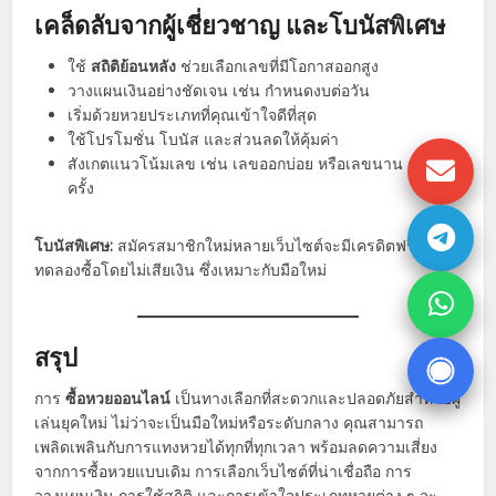
เคล็ดลับจากผู้เชี่ยวชาญ และโบนัสพิเศษ
ใช้
สถิติย้อนหลัง
ช่วยเลือกเลขที่มีโอกาสออกสูง
วางแผนเงินอย่างชัดเจน เช่น กำหนดงบต่อวัน
เริ่มด้วยหวยประเภทที่คุณเข้าใจดีที่สุด
ใช้โปรโมชั่น โบนัส และส่วนลดให้คุ้มค่า
สังเกตแนวโน้มเลข เช่น เลขออกบ่อย หรือเลขนาน ๆ ออก
ครั้ง
โบนัสพิเศษ:
สมัครสมาชิกใหม่หลายเว็บไซต์จะมีเครดิตฟรีให้
ทดลองซื้อโดยไม่เสียเงิน ซึ่งเหมาะกับมือใหม่
สรุป
การ
ซื้อหวยออนไลน์
เป็นทางเลือกที่สะดวกและปลอดภัยสำหรับผู้
เล่นยุคใหม่ ไม่ว่าจะเป็นมือใหม่หรือระดับกลาง คุณสามารถ
เพลิดเพลินกับการแทงหวยได้ทุกที่ทุกเวลา พร้อมลดความเสี่ยง
จากการซื้อหวยแบบเดิม การเลือกเว็บไซต์ที่น่าเชื่อถือ การ
วางแผนเงิน การใช้สถิติ และการเข้าใจประเภทหวยต่าง ๆ จะ