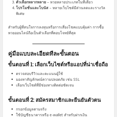
ตัวเลือกหลากหลาย
– หวยหลายประเภทในที่เดียว
โปรโมชั่นและโบนัส
– หลายเว็บไซต์มีส่วนลดและรางวัล
พิเศษ
สำหรับผู้ที่สนใจการลงทุนหรือการเสี่ยงโชคแบบคุ้มค่า การซื้อ
หวยออนไลน์ถือเป็นตัวเลือกที่ตอบโจทย์ที่สุด
คู่มือแบบละเอียดทีละขั้นตอน
ขั้นตอนที่ 1: เลือกเว็บไซต์หรือแอปที่น่าเชื่อถือ
ตรวจสอบรีวิวและคะแนนผู้ใช้
มองหาสัญลักษณ์ความปลอดภัย เช่น SSL
เลือกเว็บไซต์ที่มีช่องทางติดต่อชัดเจน
ขั้นตอนที่ 2: สมัครสมาชิกและยืนยันตัวตน
กรอกข้อมูลตามจริง
ใช้บัญชีธนาคารหรือ e-wallet สำหรับฝากเงิน